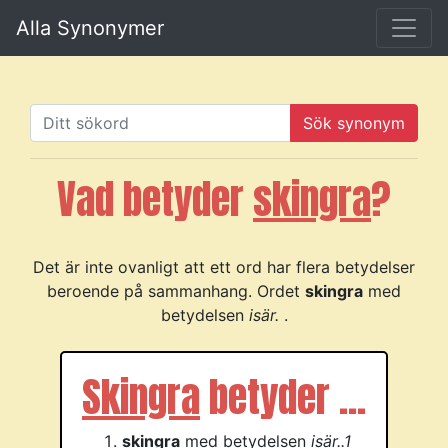
Alla Synonymer
Sök synonym
Vad betyder
skingra
?
Det är inte ovanligt att ett ord har flera betydelser
beroende på sammanhang. Ordet
skingra
med
betydelsen
isär.
.
Skingra
betyder ...
skingra
med betydelsen
isär..1